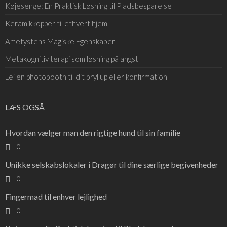
Køjesenge: En Praktisk Løsning til Pladsbesparelse
Keramikkopper til ethvert hjem
Ametystens Magiske Egenskaber
Metakognitiv terapi som løsning på angst
Lej en photobooth til dit bryllup eller konfirmation
LÆS OGSÅ
Hvordan vælger man den rigtige hund til sin familie
0
Unikke selskabslokaler i Dragør til dine særlige begivenheder
0
Fingermad til enhver lejlighed
0