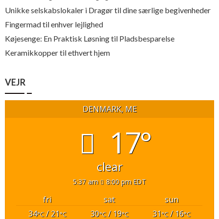
Unikke selskabslokaler i Dragør til dine særlige begivenheder
Fingermad til enhver lejlighed
Køjesenge: En Praktisk Løsning til Pladsbesparelse
Keramikkopper til ethvert hjem
VEJR
DENMARK, ME
17°
clear
5:37 am
8:00 pm EDT
fri
sat
sun
34
/ 21
30
/ 19
31
/ 16
°C
°C
°C
°C
°C
°C