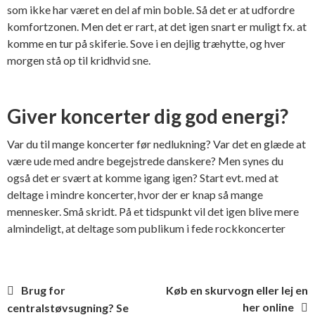
som ikke har været en del af min boble. Så det er at udfordre
komfortzonen. Men det er rart, at det igen snart er muligt fx. at
komme en tur på skiferie. Sove i en dejlig træhytte, og hver
morgen stå op til kridhvid sne.
Giver koncerter dig god energi?
Var du til mange koncerter før nedlukning? Var det en glæde at
være ude med andre begejstrede danskere? Men synes du
også det er svært at komme igang igen? Start evt. med at
deltage i mindre koncerter, hvor der er knap så mange
mennesker. Små skridt. På et tidspunkt vil det igen blive mere
almindeligt, at deltage som publikum i fede rockkoncerter
Indlægsnavigation
Brug for
Køb en skurvogn eller lej en
her online
centralstøvsugning? Se