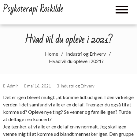
Skip
Psykoterapi Roskilde
to
content
Hvad vil du opleve i 2021?
Home
Industri og Erhverv
Hvad vil du opleve i 2021?
Admin
maj 16, 2021
Industri og Erhverv
Det er igen blevet muligt , at komme lidt ud igen. I den virkelige
verden, i det samfund vi alle er en del af. Trænger du også til at
komme ud? Opleve nye ting? Se venner og familie igen? Turde
at deltage i en koncert?
Jeg tænker, at vi alle er en del af en ny normalt. Jeg skal igen
vænne mig til at komme ud blandt mennesker igen. Den gruppe