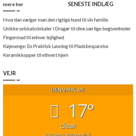
SENESTE INDLÆG
mere her
Hvordan vælger man den rigtige hund til sin familie
Unikke selskabslokaler i Dragør til dine særlige begivenheder
Fingermad til enhver lejlighed
Køjesenge: En Praktisk Løsning til Pladsbesparelse
Keramikkopper til ethvert hjem
VEJR
DENMARK, ME
17°
clear
5:37 am
8:00 pm EDT