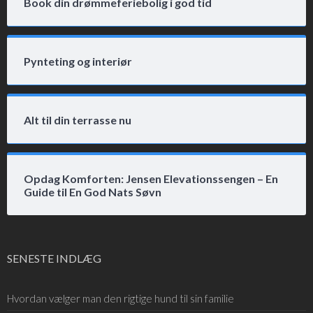
Book din drømmeferiebolig i god tid
Pynteting og interiør
Alt til din terrasse nu
Opdag Komforten: Jensen Elevationssengen – En
Guide til En God Nats Søvn
SENESTE INDLÆG
Hvordan vælger man den rigtige hund til sin familie