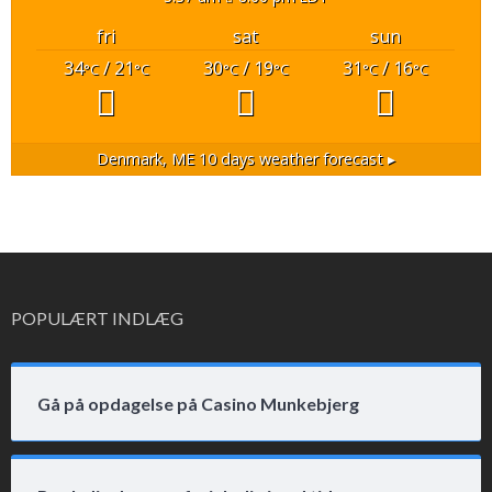
fri
sat
sun
34
/ 21
30
/ 19
31
/ 16
°C
°C
°C
°C
°C
°C
Denmark, ME
10 days weather forecast ▸
POPULÆRT INDLÆG
Gå på opdagelse på Casino Munkebjerg