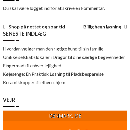
Du skal være
logget ind
for at skrive en kommentar.
Indlægsnavigation
Shop på nettet og spar tid
Billig hegn løsning
SENESTE INDLÆG
Hvordan vælger man den rigtige hund til sin familie
Unikke selskabslokaler i Dragør til dine særlige begivenheder
Fingermad til enhver lejlighed
Køjesenge: En Praktisk Løsning til Pladsbesparelse
Keramikkopper til ethvert hjem
VEJR
DENMARK, ME