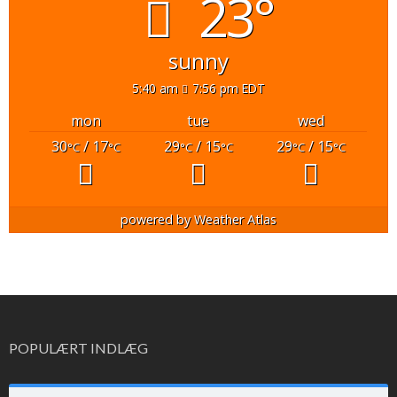
23°
sunny
5:40 am
7:56 pm EDT
mon
tue
wed
30
/ 17
29
/ 15
29
/ 15
°C
°C
°C
°C
°C
°C
powered by
Weather Atlas
POPULÆRT INDLÆG