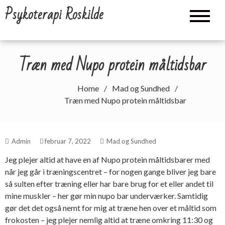
Skip
Psykoterapi Roskilde
to
content
Træn med Nupo protein måltidsbar
Home
Mad og Sundhed
Træn med Nupo protein måltidsbar
Admin
februar 7, 2022
Mad og Sundhed
Jeg plejer altid at have en af Nupo protein måltidsbarer med
når jeg går i træningscentret – for nogen gange bliver jeg bare
så sulten efter træning eller har bare brug for et eller andet til
mine muskler – her gør min nupo bar underværker. Samtidig
gør det det også nemt for mig at træne hen over et måltid som
frokosten – jeg plejer nemlig altid at træne omkring 11:30 og