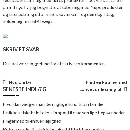
redskaber samtidig med deres produkter – det var så starten
på mit nye liv, jeg begyndte at tabe mig med Nupo produkter
og trænede mig ud af mine skavanker – og den dag i dag,
holder jeg min BMI vægt.
SKRIV ET SVAR
Du skal være
logget ind
for at skrive en kommentar.
Indlægsnavigation
Nyd din by
Find en kabine med
SENESTE INDLÆG
conveyor løsning til
Hvordan vælger man den rigtige hund til sin familie
Unikke selskabslokaler i Dragør til dine særlige begivenheder
Fingermad til enhver lejlighed
Køjesenge: En Praktisk Løsning til Pladsbesparelse