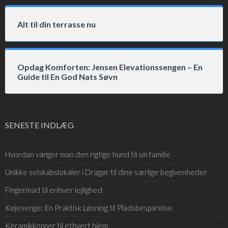
Alt til din terrasse nu
Opdag Komforten: Jensen Elevationssengen – En
Guide til En God Nats Søvn
SENESTE INDLÆG
Hvordan vælger man den rigtige hund til sin familie
Unikke selskabslokaler i Dragør til dine særlige begivenheder
Fingermad til enhver lejlighed
Køjesenge: En Praktisk Løsning til Pladsbesparelse
Keramikkopper til ethvert hjem