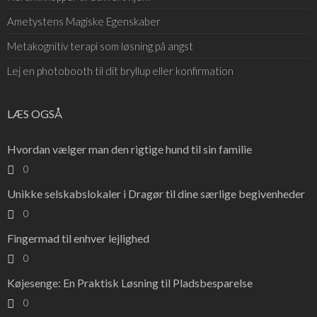
Ametystens Magiske Egenskaber
Metakognitiv terapi som løsning på angst
Lej en photobooth til dit bryllup eller konfirmation
LÆS OGSÅ
Hvordan vælger man den rigtige hund til sin familie
0
Unikke selskabslokaler i Dragør til dine særlige begivenheder
0
Fingermad til enhver lejlighed
0
Køjesenge: En Praktisk Løsning til Pladsbesparelse
0