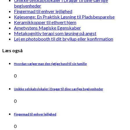
Unikke selskabslokaler i Dragør til dine særlige
begivenheder
Fingermad til enhver lejlighed
Køjesenge: En Praktisk Løsning til Pladsbesparelse
Keramikkopper til ethvert hjem
Ametystens Magiske Egenskaber
Metakognitiv terapi som løsning på angst
Lej en photobooth til dit bryllup eller konfirmation
Læs også
Hvordan vælger man den rigtige hund til sin familie
0
Unikke selskabslokaler i Dragør til dine særlige begivenheder
0
Fingermad til enhver lejlighed
0