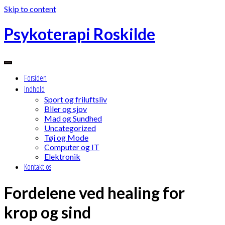
Skip to content
Psykoterapi Roskilde
Forsiden
Indhold
Sport og friluftsliv
Biler og sjov
Mad og Sundhed
Uncategorized
Tøj og Mode
Computer og IT
Elektronik
Kontakt os
Fordelene ved healing for
krop og sind