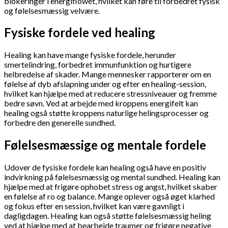
blokeringer i energiflowet, hvilket kan føre til forbedret fysisk
og følelsesmæssig velvære.
Fysiske fordele ved healing
Healing kan have mange fysiske fordele, herunder
smertelindring, forbedret immunfunktion og hurtigere
helbredelse af skader. Mange mennesker rapporterer om en
følelse af dyb afslapning under og efter en healing-session,
hvilket kan hjælpe med at reducere stressniveauer og fremme
bedre søvn. Ved at arbejde med kroppens energifelt kan
healing også støtte kroppens naturlige helingsprocesser og
forbedre den generelle sundhed.
Følelsesmæssige og mentale fordele
Udover de fysiske fordele kan healing også have en positiv
indvirkning på følelsesmæssig og mental sundhed. Healing kan
hjælpe med at frigøre ophobet stress og angst, hvilket skaber
en følelse af ro og balance. Mange oplever også øget klarhed
og fokus efter en session, hvilket kan være gavnligt i
dagligdagen. Healing kan også støtte følelsesmæssig heling
ved at hjælpe med at bearbejde traumer og frigøre negative