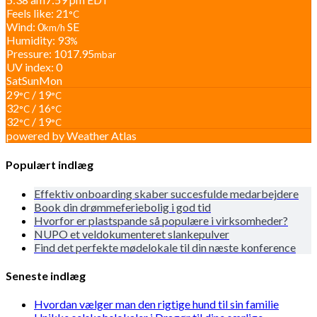
Feels like: 21
°C
Wind: 0
SE
km/h
Humidity: 93
%
Pressure: 1017.95
mbar
UV index: 0
Sat
Sun
Mon
29
/ 19
°C
°C
32
/ 16
°C
°C
32
/ 19
°C
°C
powered by
Weather Atlas
Populært indlæg
Effektiv onboarding skaber succesfulde medarbejdere
Book din drømmeferiebolig i god tid
Hvorfor er plastspande så populære i virksomheder?
NUPO et veldokumenteret slankepulver
Find det perfekte mødelokale til din næste konference
Seneste indlæg
Hvordan vælger man den rigtige hund til sin familie