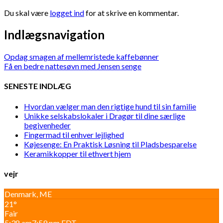
Du skal være
logget ind
for at skrive en kommentar.
Indlægsnavigation
Opdag smagen af mellemristede kaffebønner
Få en bedre nattesøvn med Jensen senge
SENESTE INDLÆG
Hvordan vælger man den rigtige hund til sin familie
Unikke selskabslokaler i Dragør til dine særlige
begivenheder
Fingermad til enhver lejlighed
Køjesenge: En Praktisk Løsning til Pladsbesparelse
Keramikkopper til ethvert hjem
vejr
Denmark, ME
21°
Fair
5:38 am
7:59 pm EDT