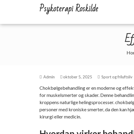
Skip
Psykoterapi Roskilde
to
content
Ef
Ho
Admin
oktober 5, 2025
Sport og friluftsliv
Chokbølgebehandling er en moderne og effekti
for muskelsmerter og skader. Denne behandling
kroppens naturlige helingsprocesser.
chokbøl
personer med kroniske smerter, da den kan hj
kirurgi eller medicin.
Hvordan virker behand