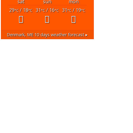
sat
sun
mon
29
/ 18
31
/ 16
31
/ 19
°C
°C
°C
°C
°C
°C
Denmark, ME
10 days weather forecast ▸