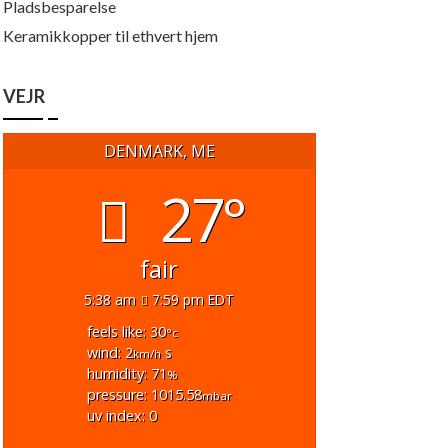
Pladsbesparelse
Keramikkopper til ethvert hjem
VEJR
DENMARK, ME
27°
fair
5:38 am
7:59 pm EDT
feels like: 30
°c
wind: 2
s
km/h
humidity: 71
%
pressure: 1015.58
mbar
uv index: 0