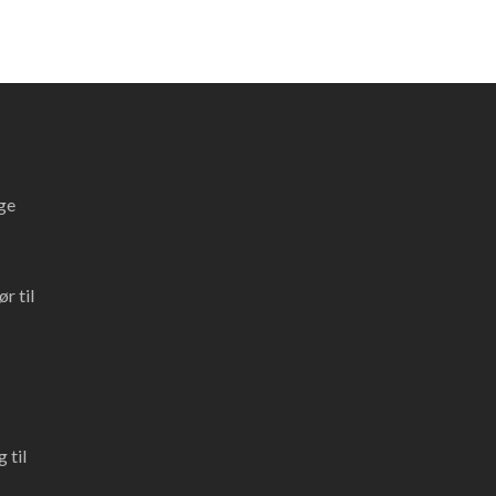
ge
r til
 til