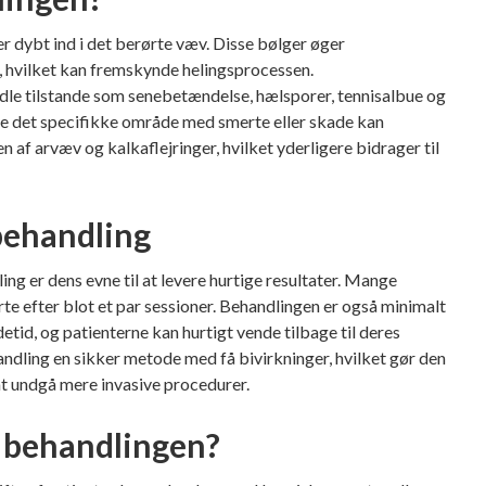
 dybt ind i det berørte væv. Disse bølger øger
e, hvilket kan fremskynde helingsprocessen.
dle tilstande som senebetændelse, hælsporer, tennisalbue og
tte det specifikke område med smerte eller skade kan
f arvæv og kalkaflejringer, hvilket yderligere bidrager til
behandling
ng er dens evne til at levere hurtige resultater. Mange
rte efter blot et par sessioner. Behandlingen er også minimalt
edetid, og patienterne kan hurtigt vende tilbage til deres
ndling en sikker metode med få bivirkninger, hvilket gør den
 at undgå mere invasive procedurer.
 behandlingen?