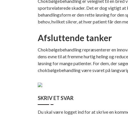
Chokbølgebehandling er velegnet til en bred vi
sportsrelaterede skader. Det er dog vigtigt at
behandlingsform er den rette løsning for den sp
behov, hvilket sikrer, at hver patient får den me
Afsluttende tanker
Chokbølgebehandling repræsenterer en innovat
dens evne til at fremme hurtig heling og reduc
løsning for mange patienter. For dem, der søg
chokbølgebehandling være svaret på langvarig 
SKRIV ET SVAR
Du skal være
logget ind
for at skrive en komme