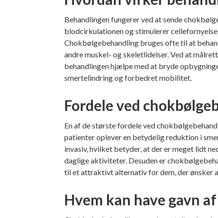
Behandlingen fungerer ved at sende chokbølger
blodcirkulationen og stimulerer cellefornyels
Chokbølgebehandling bruges ofte til at behan
andre muskel- og skeletlidelser. Ved at målre
behandlingen hjælpe med at bryde opbygningen a
smertelindring og forbedret mobilitet.
Fordele ved chokbølge
En af de største fordele ved chokbølgebehandli
patienter oplever en betydelig reduktion i sme
invasiv, hvilket betyder, at der er meget lidt n
daglige aktiviteter. Desuden er chokbølgebeha
til et attraktivt alternativ for dem, der ønsker
Hvem kan have gavn af