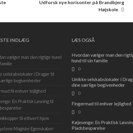
ste
Udforsk nye horisonter på Brandbjerg
Højskole
ESTE INDLÆG
LÆS OGSÅ
Hvordan vælger man den rigti
an vælger man den rigtige hund
hund til sin familie
 familie
0
e selskabslokaler i Dragør til
Unikke selskabslokaler i Dragø
særlige begivenheder
dine særlige begivenheder
rmad til enhver lejlighed
0
enge: En Praktisk Løsning til
Fingermad til enhver lejlighed
besparelse
0
ikkopper til ethvert hjem
Køjesenge: En Praktisk Løsning
Pladsbesparelse
ystens Magiske Egenskaber