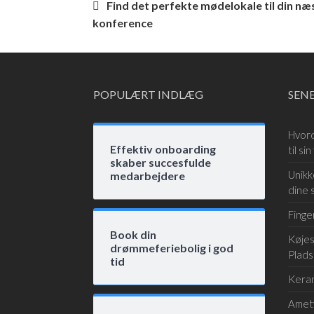
Indlægsnavigation
Find det perfekte mødelokale til din næ
konference
POPULÆRT INDLÆG
SEN
Hvord
Effektiv onboarding
til sin
skaber succesfulde
Unikk
medarbejdere
dine 
Finge
Book din
Køjes
drømmeferiebolig i god
Plads
tid
Keram
Amet