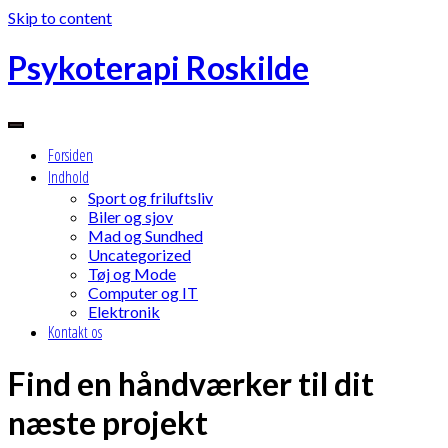
Skip to content
Psykoterapi Roskilde
Forsiden
Indhold
Sport og friluftsliv
Biler og sjov
Mad og Sundhed
Uncategorized
Tøj og Mode
Computer og IT
Elektronik
Kontakt os
Find en håndværker til dit
næste projekt