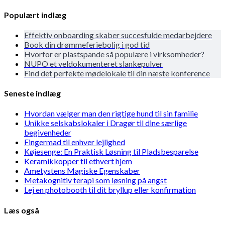
Populært indlæg
Effektiv onboarding skaber succesfulde medarbejdere
Book din drømmeferiebolig i god tid
Hvorfor er plastspande så populære i virksomheder?
NUPO et veldokumenteret slankepulver
Find det perfekte mødelokale til din næste konference
Seneste indlæg
Hvordan vælger man den rigtige hund til sin familie
Unikke selskabslokaler i Dragør til dine særlige
begivenheder
Fingermad til enhver lejlighed
Køjesenge: En Praktisk Løsning til Pladsbesparelse
Keramikkopper til ethvert hjem
Ametystens Magiske Egenskaber
Metakognitiv terapi som løsning på angst
Lej en photobooth til dit bryllup eller konfirmation
Læs også