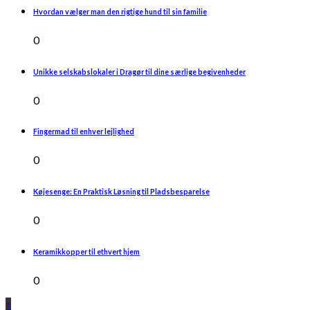
Hvordan vælger man den rigtige hund til sin familie
0
Unikke selskabslokaler i Dragør til dine særlige begivenheder
0
Fingermad til enhver lejlighed
0
Køjesenge: En Praktisk Løsning til Pladsbesparelse
0
Keramikkopper til ethvert hjem
0
↑