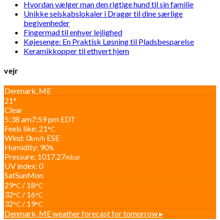
Hvordan vælger man den rigtige hund til sin familie
Unikke selskabslokaler i Dragør til dine særlige
begivenheder
Fingermad til enhver lejlighed
Køjesenge: En Praktisk Løsning til Pladsbesparelse
Keramikkopper til ethvert hjem
vejr
Denmark, ME
21°
Clear
5:38 am
7:59 pm EDT
Feels like: 21
°C
Wind: 0
ESE
km/h
Humidity: 90
%
Pressure: 1017.27
mbar
UV index: 0
Sat
Sun
Mon
29
/ 18
°C
°C
32
/ 16
°C
°C
32
/ 19
°C
°C
Denmark, ME
weather forecast for tomorrow ▸