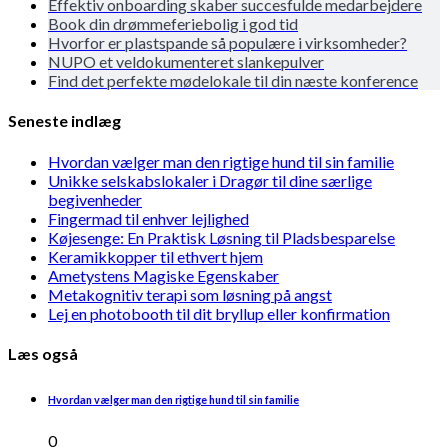
Effektiv onboarding skaber succesfulde medarbejdere
Book din drømmeferiebolig i god tid
Hvorfor er plastspande så populære i virksomheder?
NUPO et veldokumenteret slankepulver
Find det perfekte mødelokale til din næste konference
Seneste indlæg
Hvordan vælger man den rigtige hund til sin familie
Unikke selskabslokaler i Dragør til dine særlige
begivenheder
Fingermad til enhver lejlighed
Køjesenge: En Praktisk Løsning til Pladsbesparelse
Keramikkopper til ethvert hjem
Ametystens Magiske Egenskaber
Metakognitiv terapi som løsning på angst
Lej en photobooth til dit bryllup eller konfirmation
Læs også
Hvordan vælger man den rigtige hund til sin familie
0