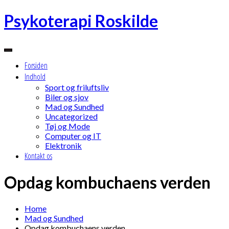
Skip
Psykoterapi Roskilde
to
content
Forsiden
Indhold
Sport og friluftsliv
Biler og sjov
Mad og Sundhed
Uncategorized
Tøj og Mode
Computer og IT
Elektronik
Kontakt os
Opdag kombuchaens verden
Home
Mad og Sundhed
Opdag kombuchaens verden