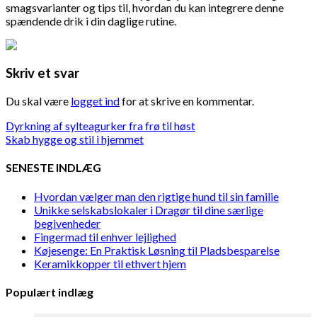
smagsvarianter og tips til, hvordan du kan integrere denne
spændende drik i din daglige rutine.
Skriv et svar
Du skal være
logget ind
for at skrive en kommentar.
Indlægsnavigation
Dyrkning af sylteagurker fra frø til høst
Skab hygge og stil i hjemmet
SENESTE INDLÆG
Hvordan vælger man den rigtige hund til sin familie
Unikke selskabslokaler i Dragør til dine særlige
begivenheder
Fingermad til enhver lejlighed
Køjesenge: En Praktisk Løsning til Pladsbesparelse
Keramikkopper til ethvert hjem
Populært indlæg