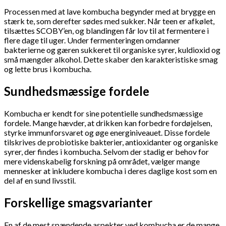
Processen med at lave kombucha begynder med at brygge en
stærk te, som derefter sødes med sukker. Når teen er afkølet,
tilsættes SCOBY’en, og blandingen får lov til at fermentere i
flere dage til uger. Under fermenteringen omdanner
bakterierne og gæren sukkeret til organiske syrer, kuldioxid og
små mængder alkohol. Dette skaber den karakteristiske smag
og lette brus i kombucha.
Sundhedsmæssige fordele
Kombucha er kendt for sine potentielle sundhedsmæssige
fordele. Mange hævder, at drikken kan forbedre fordøjelsen,
styrke immunforsvaret og øge energiniveauet. Disse fordele
tilskrives de probiotiske bakterier, antioxidanter og organiske
syrer, der findes i kombucha. Selvom der stadig er behov for
mere videnskabelig forskning på området, vælger mange
mennesker at inkludere kombucha i deres daglige kost som en
del af en sund livsstil.
Forskellige smagsvarianter
En af de mest spændende aspekter ved kombucha er de mange