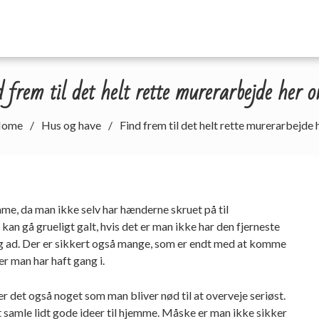
 frem til det helt rette murerarbejde her o
ome
Hus og have
Find frem til det helt rette murerarbejde 
e, da man ikke selv har hænderne skruet på til
 kan gå grueligt galt, hvis det er man ikke har den fjerneste
 ad. Der er sikkert også mange, som er endt med at komme
er man har haft gang i.
er det også noget som man bliver nød til at overveje seriøst.
t samle lidt gode ideer til hjemme. Måske er man ikke sikker