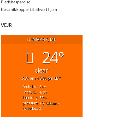
Pladsbesparelse
Keramikkopper til ethvert hjem
VEJR
DENMARK, ME
24°
clear
5:37 am
8:00 pm EDT
feels like: 24
°c
wind: 3
se
km/h
humidity: 82
%
pressure: 1016.93
mbar
uv index: 0