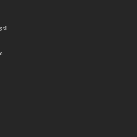
 til
em