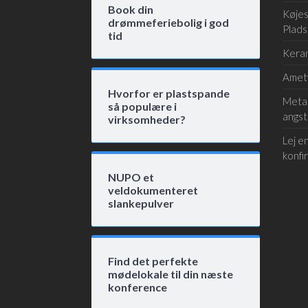
Book din
Køjes
drømmeferiebolig i god
Plads
tid
Keram
Amet
Hvorfor er plastspande
Metak
så populære i
angst
virksomheder?
Lej en
konfi
NUPO et
veldokumenteret
slankepulver
Find det perfekte
mødelokale til din næste
konference