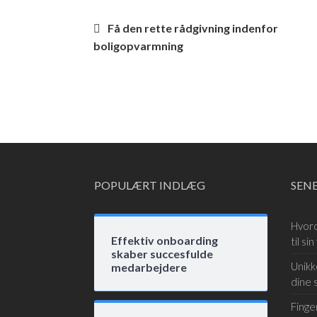
Indlægsnavigation
Få den rette rådgivning indenfor
boligopvarmning
POPULÆRT INDLÆG
SEN
Hvord
Effektiv onboarding
til sin
skaber succesfulde
Unikk
medarbejdere
dine 
Finge