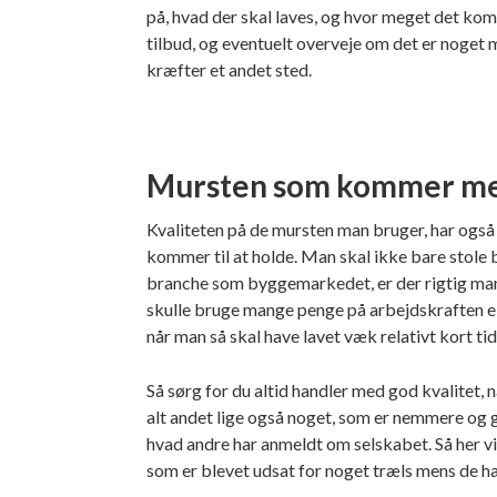
på, hvad der skal laves, og hvor meget det komm
tilbud, og eventuelt overveje om det er noget 
kræfter et andet sted.
Mursten som kommer med
Kvaliteten på de mursten man bruger, har også
kommer til at holde. Man skal ikke bare stole bl
branche som byggemarkedet, er der rigtig mang
skulle bruge mange penge på arbejdskraften ell
når man så skal have lavet væk relativt kort tid
Så sørg for du altid handler med god kvalitet,
alt andet lige også noget, som er nemmere og g
hvad andre har anmeldt om selskabet. Så her vil
som er blevet udsat for noget træls mens de ha