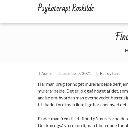
Skip
Psykoterapi Roskilde
to
content
Find
H
Admin
december 7, 2021
Hus og have
Har man brug for noget murerarbejde derhjemm
murerarbejde
. Det er jo også noget af det, som
anelse om, hvordan man overhovedet bærer sig
til skade, fordi man ikke lige har anet hvad det 
Finder man frem til et tilbud på murerarbejde, 
Det kan også være fordi, man blot er ude for a