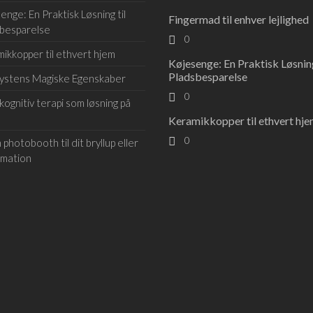
enge: En Praktisk Løsning til
Fingermad til enhver lejlighed
besparelse
0
ikkopper til ethvert hjem
Køjesenge: En Praktisk Løsning
Pladsbesparelse
ystens Magiske Egenskaber
0
ognitiv terapi som løsning på
Keramikkopper til ethvert hj
0
 photobooth til dit bryllup eller
rmation