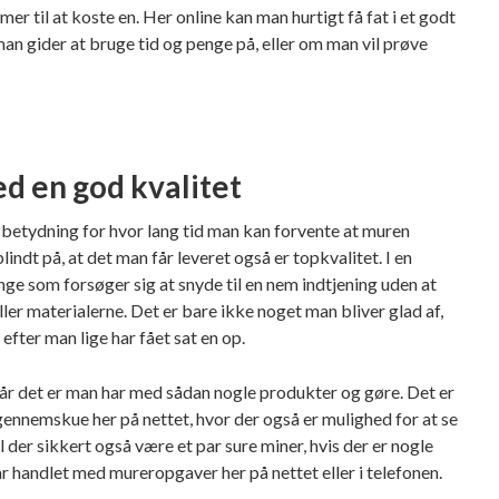
er til at koste en. Her online kan man hurtigt få fat i et godt
man gider at bruge tid og penge på, eller om man vil prøve
 en god kvalitet
 betydning for hvor lang tid man kan forvente at muren
indt på, at det man får leveret også er topkvalitet. I en
e som forsøger sig at snyde til en nem indtjening uden at
er materialerne. Det er bare ikke noget man bliver glad af,
 efter man lige har fået sat en op.
 når det er man har med sådan nogle produkter og gøre. Det er
ennemskue her på nettet, hvor der også er mulighed for at se
 der sikkert også være et par sure miner, hvis der er nogle
r handlet med mureropgaver her på nettet eller i telefonen.