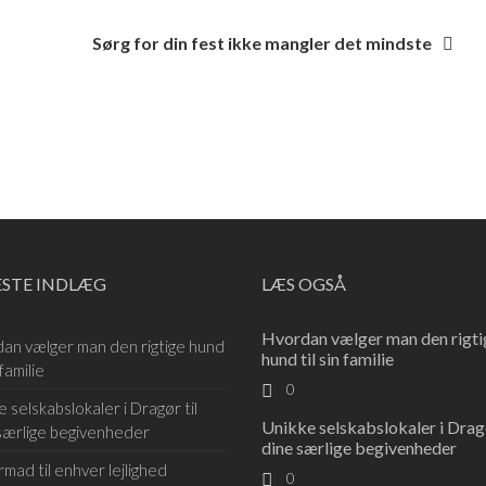
Sørg for din fest ikke mangler det mindste
ESTE INDLÆG
LÆS OGSÅ
Hvordan vælger man den rigti
an vælger man den rigtige hund
hund til sin familie
 familie
0
e selskabslokaler i Dragør til
Unikke selskabslokaler i Dragø
særlige begivenheder
dine særlige begivenheder
rmad til enhver lejlighed
0