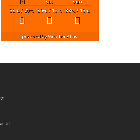
fri
sat
sun
33
/ 20
30
/ 19
33
/ 16
°C
°C
°C
°C
°C
°C
powered by
Weather Atlas
ge
r til