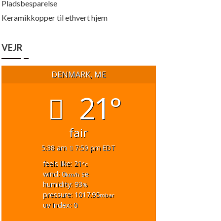
Pladsbesparelse
Keramikkopper til ethvert hjem
VEJR
DENMARK, ME
21°
fair
5:38 am
7:59 pm EDT
feels like: 21
°c
wind: 0
se
km/h
humidity: 93
%
pressure: 1017.95
mbar
uv index: 0