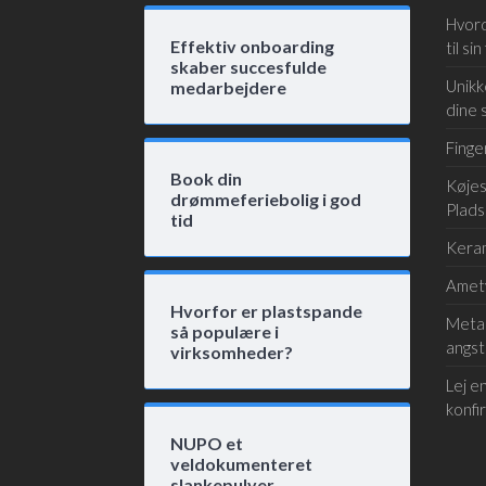
Hvord
Effektiv onboarding
til sin
skaber succesfulde
Unikk
medarbejdere
dine 
Finge
Book din
Køjes
drømmeferiebolig i god
Plads
tid
Keram
Amet
Hvorfor er plastspande
Metak
så populære i
angst
virksomheder?
Lej en
konfi
NUPO et
veldokumenteret
slankepulver