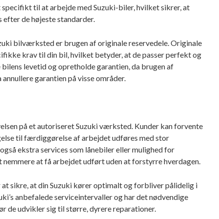
cifikt til at arbejde med Suzuki-biler, hvilket sikrer, at
 efter de højeste standarder.
zuki bilværksted er brugen af originale reservedele. Originale
ifikke krav til din bil, hvilket betyder, at de passer perfekt og
 bilens levetid og opretholde garantien, da brugen af
a annullere garantien på visse områder.
velsen på et autoriseret Suzuki værksted. Kunder kan forvente
gelse til færdiggørelse af arbejdet udføres med stor
gså ekstra services som lånebiler eller mulighed for
det nemmere at få arbejdet udført uden at forstyrre hverdagen.
 sikre, at din Suzuki kører optimalt og forbliver pålidelig i
ki’s anbefalede serviceintervaller og har det nødvendige
r de udvikler sig til større, dyrere reparationer.