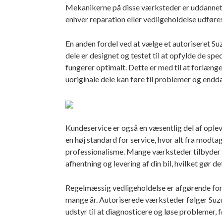
Mekanikerne på disse værksteder er uddannet spe
enhver reparation eller vedligeholdelse udføres
En anden fordel ved at vælge et autoriseret Su
dele er designet og testet til at opfylde de spec
fungerer optimalt. Dette er med til at forlænge
uoriginale dele kan føre til problemer og endd
Kundeservice er også en væsentlig del af ople
en høj standard for service, hvor alt fra modta
professionalisme. Mange værksteder tilbyder o
afhentning og levering af din bil, hvilket gør 
Regelmæssig vedligeholdelse er afgørende for at
mange år. Autoriserede værksteder følger Suzu
udstyr til at diagnosticere og løse problemer, fø