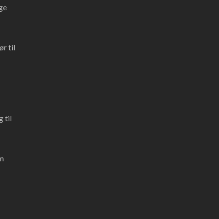
ge
r til
 til
em