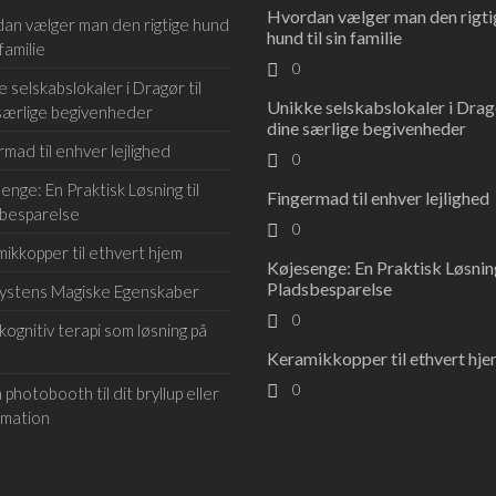
Hvordan vælger man den rigti
an vælger man den rigtige hund
hund til sin familie
 familie
0
e selskabslokaler i Dragør til
Unikke selskabslokaler i Dragø
særlige begivenheder
dine særlige begivenheder
rmad til enhver lejlighed
0
enge: En Praktisk Løsning til
Fingermad til enhver lejlighed
besparelse
0
ikkopper til ethvert hjem
Køjesenge: En Praktisk Løsning
Pladsbesparelse
ystens Magiske Egenskaber
0
ognitiv terapi som løsning på
Keramikkopper til ethvert hj
0
 photobooth til dit bryllup eller
rmation