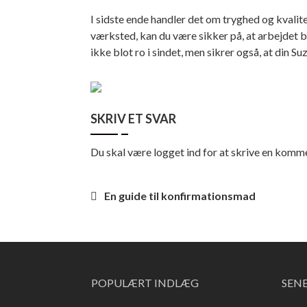
I sidste ende handler det om tryghed og kvalitet
værksted, kan du være sikker på, at arbejdet b
ikke blot ro i sindet, men sikrer også, at din S
SKRIV ET SVAR
Du skal være
logget ind
for at skrive en komme
Indlægsnavigation
En guide til konfirmationsmad
POPULÆRT INDLÆG
SEN