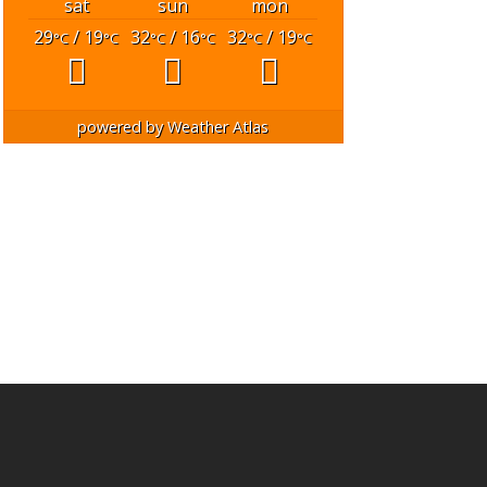
sat
sun
mon
29
/ 19
32
/ 16
32
/ 19
°C
°C
°C
°C
°C
°C
powered by
Weather Atlas