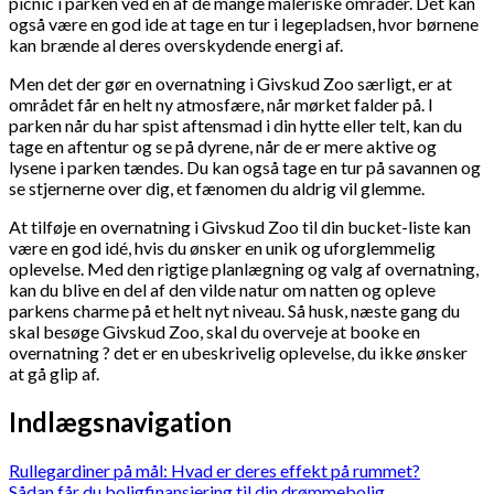
picnic i parken ved en af de mange maleriske områder. Det kan
også være en god ide at tage en tur i legepladsen, hvor børnene
kan brænde al deres overskydende energi af.
Men det der gør en overnatning i Givskud Zoo særligt, er at
området får en helt ny atmosfære, når mørket falder på. I
parken når du har spist aftensmad i din hytte eller telt, kan du
tage en aftentur og se på dyrene, når de er mere aktive og
lysene i parken tændes. Du kan også tage en tur på savannen og
se stjernerne over dig, et fænomen du aldrig vil glemme.
At tilføje en overnatning i Givskud Zoo til din bucket-liste kan
være en god idé, hvis du ønsker en unik og uforglemmelig
oplevelse. Med den rigtige planlægning og valg af overnatning,
kan du blive en del af den vilde natur om natten og opleve
parkens charme på et helt nyt niveau. Så husk, næste gang du
skal besøge Givskud Zoo, skal du overveje at booke en
overnatning ? det er en ubeskrivelig oplevelse, du ikke ønsker
at gå glip af.
Indlægsnavigation
Rullegardiner på mål: Hvad er deres effekt på rummet?
Sådan får du boligfinansiering til din drømmebolig