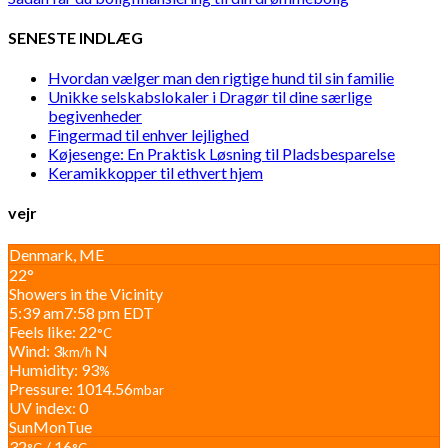
SENESTE INDLÆG
Hvordan vælger man den rigtige hund til sin familie
Unikke selskabslokaler i Dragør til dine særlige
begivenheder
Fingermad til enhver lejlighed
Køjesenge: En Praktisk Løsning til Pladsbesparelse
Keramikkopper til ethvert hjem
vejr
Denmark, ME
22°
Showers in the Vicinity
5:39 am
7:58 pm EDT
Feels like: 22
°C
Wind: 3
N
km/h
Humidity: 93
%
Pressure: 1014.56
mbar
UV index: 0
Sun
Mon
Tue
32
/ 16
°C
°C