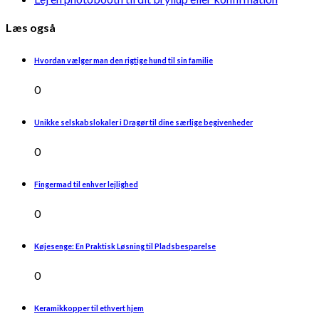
Læs også
Hvordan vælger man den rigtige hund til sin familie
0
Unikke selskabslokaler i Dragør til dine særlige begivenheder
0
Fingermad til enhver lejlighed
0
Køjesenge: En Praktisk Løsning til Pladsbesparelse
0
Keramikkopper til ethvert hjem