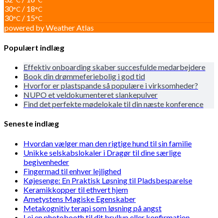
30
/ 18
°C
°C
30
/ 15
°C
°C
powered by
Weather Atlas
Populært indlæg
Effektiv onboarding skaber succesfulde medarbejdere
Book din drømmeferiebolig i god tid
Hvorfor er plastspande så populære i virksomheder?
NUPO et veldokumenteret slankepulver
Find det perfekte mødelokale til din næste konference
Seneste indlæg
Hvordan vælger man den rigtige hund til sin familie
Unikke selskabslokaler i Dragør til dine særlige
begivenheder
Fingermad til enhver lejlighed
Køjesenge: En Praktisk Løsning til Pladsbesparelse
Keramikkopper til ethvert hjem
Ametystens Magiske Egenskaber
Metakognitiv terapi som løsning på angst
Lej en photobooth til dit bryllup eller konfirmation