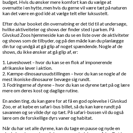
budget. Hvis du ønsker mere komfort kan du vælge at
overnatte i en hytte, men hvis du gerne vil være tæt på naturen
kan det være en god idé at vælge telt eller luksustelt.
Efter du har booket din overnatning er det tid til at undersøge,
hvilke aktiveiteter og shows der finder sted i parken. På
Givskud Zoos hjemmeside kan du se en liste over de aktiviteter
og shows som de tilbyder, og på den måde kan du planlægge
din tur og undgå at gå glip af noget spændende. Nogle af de
shows, du ikke ønsker at gå glip af, er:
1. Løveshowet – hvor du kan se en flok af imponerende
afrikanske løver i aktion.
2. Kæmpe-dinosaurusudstillingen – hvor du kan se nogle af de
mest ikoniske dinosaurer bevæge sig rundt.
3. Fodringerne af dyrene – hvor du kan se dyrene tæt på og lære
mere om deres kost og daglige rutine.
En anden ting, du kan gøre for at få en god oplevelse i Givskud
Zoo, er at købe en safari-bus billet, så du kan køre rundt på
savannen og se vilde dyr op tæt. På safari-bussen vil du også
lære om de forskellige dyrs vaner og habitat.
Når du har set alle dyrene, kan du tage en pause og nyde en