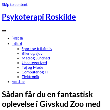
Skip to content
Psykoterapi Roskilde
Forsiden
Indhold
Sport og friluftsliv
Biler og sjov
Mad og Sundhed
Uncategorized
Tøj og Mode
Computer og IT
Elektronik
Kontakt os
Sådan får du en fantastisk
oplevelse i Givskud Zoo med